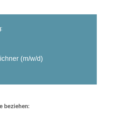
:
chner (m/w/d)
e beziehen: