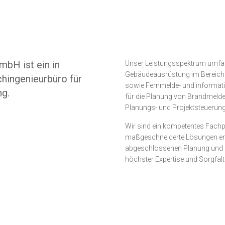
mbH ist ein in
Unser Leistungsspektrum umfas
Gebäudeausrüstung im Bereich E
hingenieurbüro für
sowie Fernmelde- und informatio
ng.
für die Planung von Brandmeld
Planungs- und Projektsteuerung
Wir sind ein kompetentes Fachp
maßgeschneiderte Lösungen entw
abgeschlossenen Planung und de
höchster Expertise und Sorgfalt