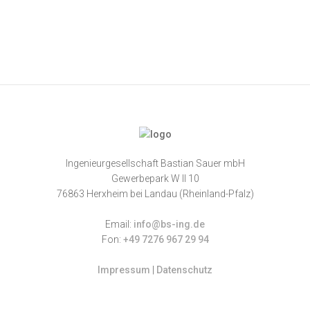
Ingenieurgesellschaft Bastian Sauer mbH
Gewerbepark W II 10
76863 Herxheim bei Landau (Rheinland-Pfalz)
Email:
info@bs-ing.de
Fon:
+49 7276 967 29 94
Impressum
|
Datenschutz